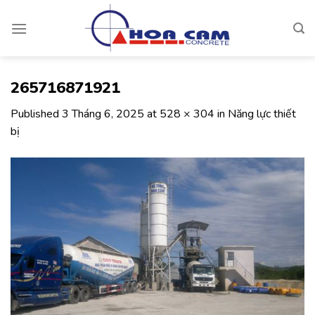
Skip
to
content
265716871921
Published
3 Tháng 6, 2025
at
528 × 304
in
Năng lực thiết
bị